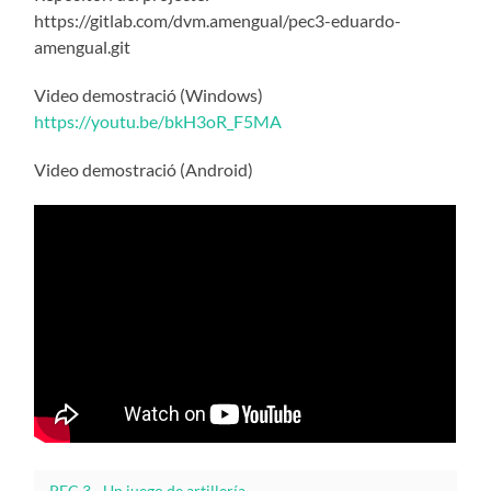
https://gitlab.com/dvm.amengual/pec3-eduardo-
amengual.git
Video demostració (Windows)
https://youtu.be/bkH3oR_F5MA
Video demostració (Android)
PEC 3 - Un juego de artillería