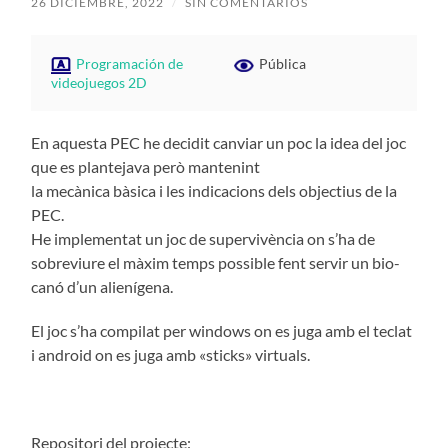
26 DICIEMBRE, 2022
/
SIN COMENTARIOS
Programación de
Pública
videojuegos 2D
En aquesta PEC he decidit canviar un poc la idea del joc
que es plantejava però mantenint
la mecànica bàsica i les indicacions dels objectius
de la
PEC
.
He implementat un joc de supervivència on s’ha de
sobreviure el màxim temps possible fent servir
un bio
-
canó d’un alienígena.
El joc s’ha compilat per
windows
on es juga amb el teclat
i
android
on es juga amb «
sticks
» virtuals.
Repositori del projecte: