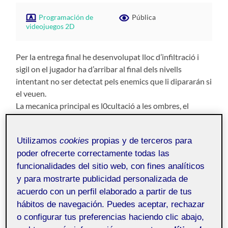
Programación de
Pública
videojuegos 2D
Per la entrega final he desenvolupat lloc d’infiltració i
sigil on el jugador ha d’arribar al final dels nivells
intentant no ser detectat pels enemics que li dipararán si
el veuen.
La mecanica principal es l0cultació a les ombres, el
jugador sota la llum es mes visible y per tant es mes facil
de localitzar cuan está a zones oscures es pot apropar
Utilizamos
cookies
propias y de terceros para
mes dins
poder ofrecerte correctamente todas las
l’area de visió dels enemics sense ser descobert.
funcionalidades del sitio web, con fines analíticos
El personatge jugador es pot moure emprant les tecles
y para mostrarte publicidad personalizada de
WASD.
acuerdo con un perfil elaborado a partir de tus
El personatge pot moure la càmera emprant el ratolí,
hábitos de navegación. Puedes aceptar, rechazar
interactuar amb portes i interruptors amb la tecla E i
o configurar tus preferencias haciendo clic abajo,
activar la visió nocturna (que permet veure a l’oscuretat)