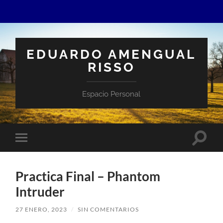
EDUARDO AMENGUAL
RISSO
Espacio Personal
Altern
Alternar
el
el
campo
menú
de
móvil
búsqu
Practica Final – Phantom
Intruder
27 ENERO, 2023
/
SIN COMENTARIOS