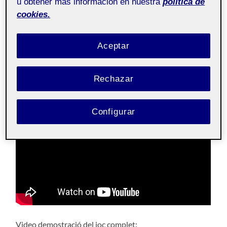
u obtener más información en nuestra
política de
amb la tecla TAB.
cookies.
Repositori del projecte:
https://gitlab.com/dvm.amengual/pec3-eduardo-
Aceptar
amengual.git
Rechazar
Video resum de 2 minuts:
Configurar
Video demostració del joc complet: